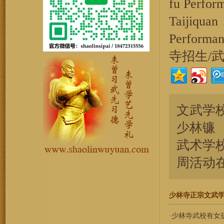
fu Perfo
Taijiquan
Performa
寺招生/武校
文武学校[S
少林镰
武术学校[S
周活动
少林寺正宗文武学校[Ch
·
少林寺武校有女