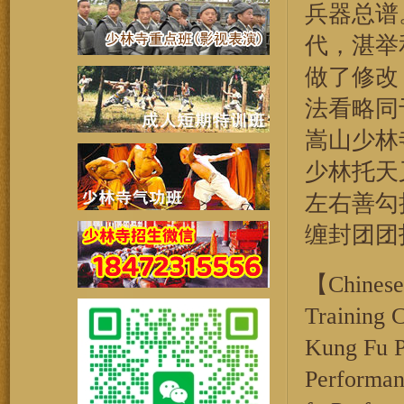
兵器总谱
代，湛举
做了修改
法看略同
嵩山少林
少林托天
左右善勾
缠封团团
【Chinese 
Training 
Kung Fu P
Performa