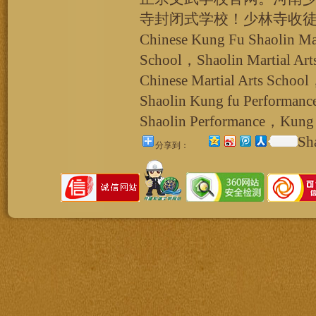
寺封闭式学校！少林寺收
Chinese Kung Fu Shaolin Ma
School，Shaolin Martial Ar
Chinese Martial Arts School
Shaolin Kung fu Performan
Shaolin Performance，Kung 
Sh
分享到：