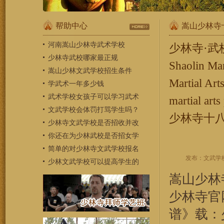
帮助中心
嵩山少林寺
河南嵩山少林寺武术学校
少林寺·武校【Sh
少林寺武校哪家最正规
Shaolin Ma
嵩山少林文武学校招生条件
Martial Ar
学武术一年多少钱
武术学校女孩子可以学习武术
martial a
文武学校会体罚打骂学生吗？
少林寺十
少林寺文武学校是否招收并改
你还在为少林武校是否招女学
简单的对少林寺文武学校报名
发布：文武学校 
少林文武学校可以提高学生的
嵩山少林
少林寺官
谱》载：