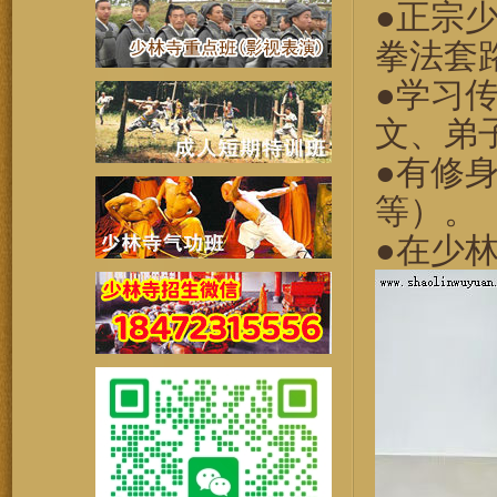
●正宗
拳法套
●学习
文、弟
●有修
等）。
●在少