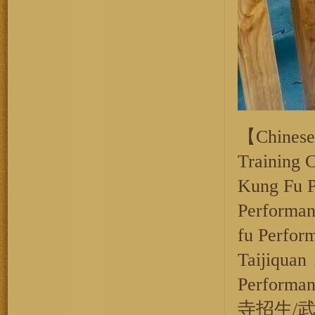
【Chinese 
Training 
Kung Fu P
Performa
fu Perfo
Taijiquan
Performa
寺招生/武校