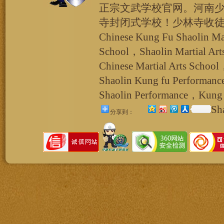
正宗文武学校官网。河南
寺封闭式学校！少林寺收
Chinese Kung Fu Shaolin Ma
School，Shaolin Martial Ar
Chinese Martial Arts School
Shaolin Kung fu Performan
Shaolin Performance，Kung 
Sh
分享到：