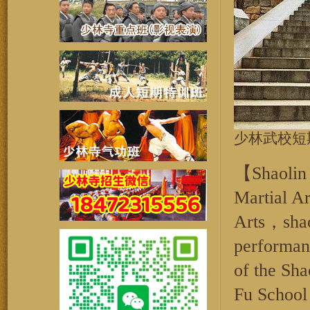
少林武校短
【Shaolin
Martial A
Arts，shao
performan
of the Sh
Fu School