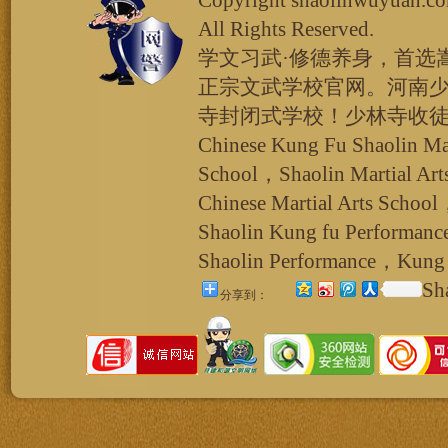
Copyright shaolinw
All Rights Reserved.
学文习武·修德养身，首选
正宗文武学校官网。河南
寺封闭式学校！少林寺收
Chinese Kung Fu Shaolin Ma
School，Shaolin Martial Ar
Chinese Martial Arts School
Shaolin Kung fu Performan
Shaolin Performance，Kung 
Sh
分享到：