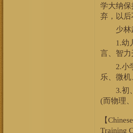
学大纳保
弃，以后
少林武
1.幼儿
言、智力
2.小学
乐、微机
3.初、
(而物理
【Chinese 
Training 