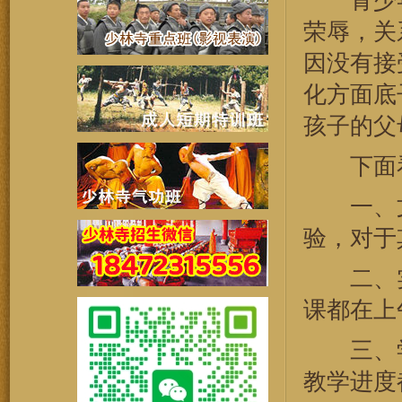
青少年
荣辱，关
因没有接
化方面底
孩子的父
下面看
一、文
验，对于
二、实
课都在上
三、学
教学进度