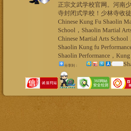
正宗文武学校官网。河南
寺封闭式学校！少林寺收
Chinese Kung Fu Shaolin Ma
School，Shaolin Martial Ar
Chinese Martial Arts School
Shaolin Kung fu Performan
Shaolin Performance，Kung 
Sh
分享到：