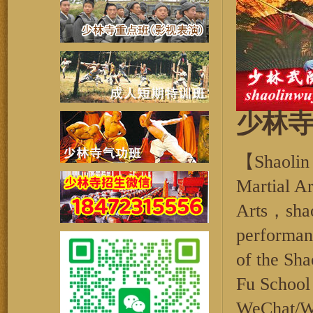
少林
【Shaolin
Martial A
Arts，shao
performan
of the Sh
Fu School
WeChat/